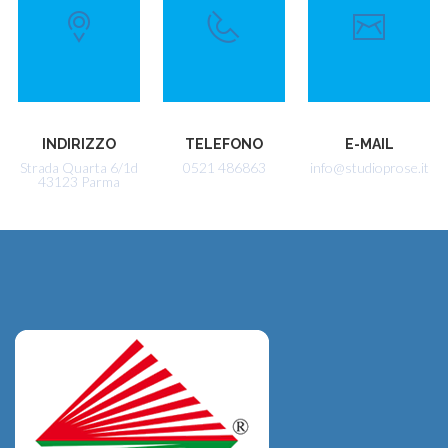
INDIRIZZO
TELEFONO
E-MAIL
Strada Quarta 6/1d
0521 486863
info@studioprose.it
43123 Parma