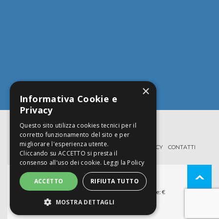
×
Informativa Cookie e
Privacy
Questo sito utilizza cookies tecnici per il
corretto funzionamento del sito e per
migliorare l'esperienza utente.
HOME
PROFILO
SERVIZI
TEAM
FAQ
PRIVACY
CONTATTI
Cliccando su ACCETTO si presta il
consenso all'uso dei cookie.
Leggi la Policy
© STUDIO PROSE SRL
ACCETTO
RIFIUTA TUTTO
P.Iva 02066540341 REA: PR - 208145 Cap. Sociale: €
12.000
MOSTRA DETTAGLI
Cookie & Privacy del Sito
STRETTAMENTE NECESSARI E