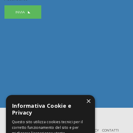
INVIA
×
Informativa Cookie e
Privacy
Questo sito utilizza cookies tecnici per il
corretto funzionamento del sito e per
HOME
PROFILO
SERVIZI
TEAM
FAQ
PRIVACY
CONTATTI