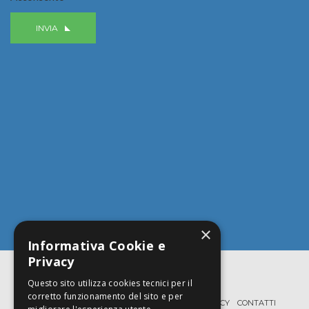
INVIA
×
Informativa Cookie e
Privacy
Questo sito utilizza cookies tecnici per il
corretto funzionamento del sito e per
HOME
PROFILO
SERVIZI
TEAM
FAQ
PRIVACY
CONTATTI