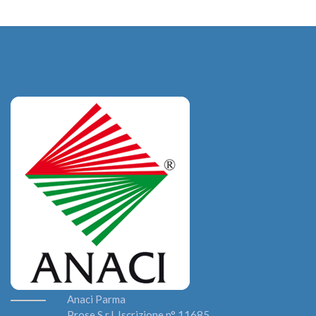
Anaci Parma
Prose S.r.l. Iscrizione n° 11685