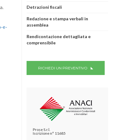
a.
Detrazioni fiscali
Redazione e stampa verbali in
assemblea
o-e-
Rendicontazione dettagliata e
comprensibile
RICHIEDI UN PREVENTIVO
Prose S.r.l.
Iscrizione n° 11685