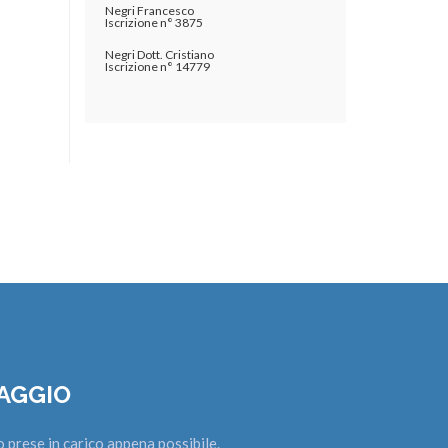
Negri Francesco
Iscrizione n° 3875
Negri Dott. Cristiano
Iscrizione n° 14779
SAGGIO
o prese in carico appena possibile.