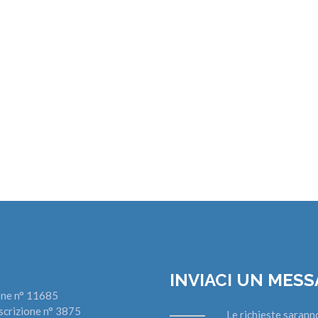
INVIACI UN MES
zione n° 11685
scrizione n° 3875
Le richieste sarann