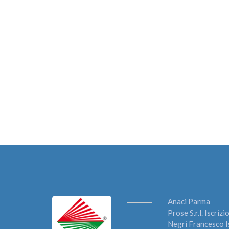
Anaci Parma
Prose S.r.l. Iscri
Negri Francesco I