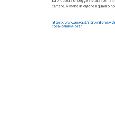
La proposta di Legge è stata formalme
camere. Rimane in vigore il quadro no
https://www.anaci.it/altro/riforma-
cosa-cambia-ora/