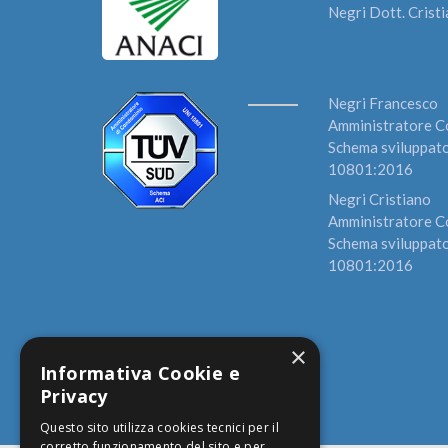
Negri Dott. Crist
Negri Francesco
Amministratore Co
Schema sviluppato
10801:2016
Negri Cristiano
Amministratore Co
Schema sviluppato
10801:2016
×
Informativa Cookie e
Privacy
Questo sito utilizza cookies tecnici per il
corretto funzionamento del sito e per