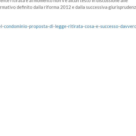
nte ritirata e al momento non v'è alcun testo in discussione alle
rmativo definito dalla riforma 2012 e dalla successiva giurisprudenz
del-condominio-proposta-di-legge-ritirata-cosa-e-successo-davver