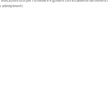
 indicazioni utili per richiedere e godere correttamente dei benefici
à e adempimenti.