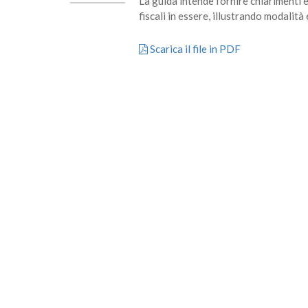
La guida intende fornire chiarimenti e
fiscali in essere, illustrando modalit
Scarica il file in PDF