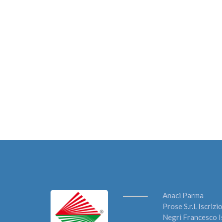
Anaci Parma
Prose S.r.l. Iscri
Negri Francesco I