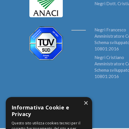
Negri Dott. Crist
Negri Francesco
Amministratore Co
Schema sviluppato
10801:2016
Negri Cristiano
Amministratore Co
Schema sviluppato
10801:2016
×
Informativa Cookie e
Privacy
Questo sito utilizza cookies tecnici per il
corretto funzionamento del sito e per