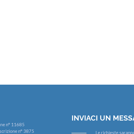
INVIACI UN MES
zione n° 11685
scrizione n° 3875
Le richieste sarann