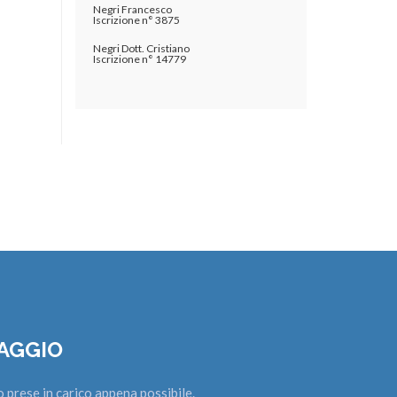
Negri Francesco
Iscrizione n° 3875
Negri Dott. Cristiano
Iscrizione n° 14779
SAGGIO
o prese in carico appena possibile.